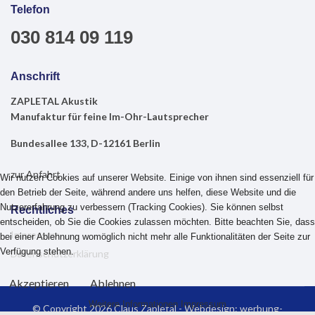
Telefon
030 814 09 119
Anschrift
ZAPLETAL Akustik
Manufaktur für feine Im-Ohr-Lautsprecher
Bundesallee 133,
D-12161 Berlin
zur Anfahrt
Wir nutzen Cookies auf unserer Website. Einige von ihnen sind essenziell für
den Betrieb der Seite, während andere uns helfen, diese Website und die
Nutzererfahrung zu verbessern (Tracking Cookies). Sie können selbst
Rechtliches
entscheiden, ob Sie die Cookies zulassen möchten. Bitte beachten Sie, dass
Impressum
bei einer Ablehnung womöglich nicht mehr alle Funktionalitäten der Seite zur
Verfügung stehen.
Datenschutzerklärung
Akzeptieren
Ablehnen
Weitere Informationen
Impressum
© Copyright 2026 Claus Zapletal - Webdesign:
werbung-