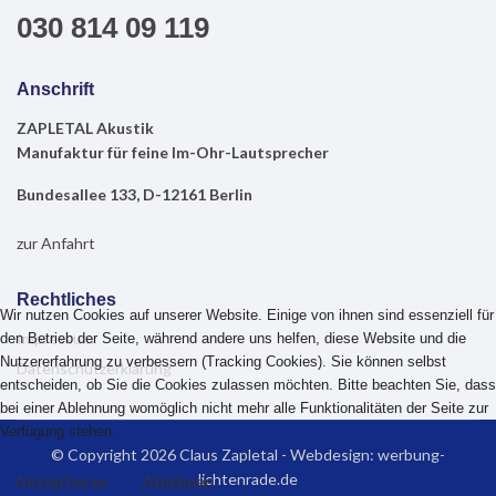
030 814 09 119
Anschrift
ZAPLETAL Akustik
Manufaktur für feine Im-Ohr-Lautsprecher
Bundesallee 133,
D-12161 Berlin
zur Anfahrt
Rechtliches
Wir nutzen Cookies auf unserer Website. Einige von ihnen sind essenziell für
Impressum
den Betrieb der Seite, während andere uns helfen, diese Website und die
Nutzererfahrung zu verbessern (Tracking Cookies). Sie können selbst
Datenschutzerklärung
entscheiden, ob Sie die Cookies zulassen möchten. Bitte beachten Sie, dass
bei einer Ablehnung womöglich nicht mehr alle Funktionalitäten der Seite zur
Verfügung stehen.
© Copyright 2026 Claus Zapletal - Webdesign:
werbung-
lichtenrade.de
Akzeptieren
Ablehnen